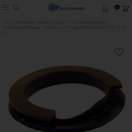
0
Hem
/
Ford/Mercury
/
Mercury Cougar 67-73
/
Lenkung/Federung
/
Vorderachse/Federung
/
Federung vorn Cougar
/
Abstandshalter Feder vo 64-
73