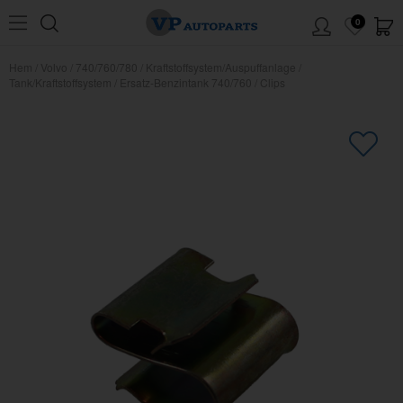
0
Hem
/
Volvo
/
740/760/780
/
Kraftstoffsystem/Auspuffanlage
/
Tank/Kraftstoffsystem
/
Ersatz-Benzintank 740/760
/
Clips