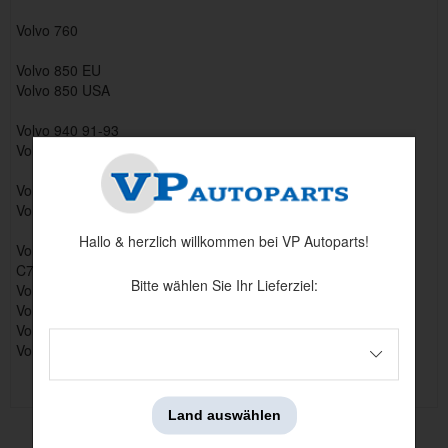
Volvo 760
Volvo 850 EU
Volvo 850 USA
Volvo 940 91-93
Volvo 940 94-
Volvo 960 91-93
Volvo 960 94-
Hallo & herzlich willkommen bei VP Autoparts!
Volvo C70
C70 (1. Generation)
Bitte wählen Sie Ihr Lieferziel:
Volvo S70
Volvo S90
Volvo V70 1997-2000
Volvo V90 97-
Land auswählen