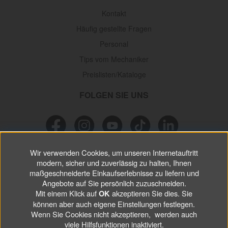
Kontakt
Häufig gestellte Fragen
Personal
Tips vom Mechaniker
Preislisten/Kataloge
FOLGEN SIE UNS
Wir verwenden Cookies, um unseren Internetauftritt
NEWSLETTER
modern, sicher und zuverlässig zu halten, Ihnen
maßgeschneiderte Einkaufserlebnisse zu liefern und
Verpassen Sie keine
Sonderaktionen, wichtigen Informationen und
Angebote auf Sie persönlich zuzuschneiden.
nützlichen Tips.
Mit einem Klick auf
akzeptieren Sie dies. Sie
OK
können aber auch eigene Einstellungen festlegen.
Wenn Sie Cookies nicht akzeptieren, werden auch
ABONNIEREN
viele Hilfsfunktionen inaktiviert.