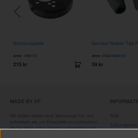
Anschlussplatte
Sunvisor Rubber Tips 
Artnr:
1266112
Artnr:
C5AZ-6204115
215 kr
39 kr
MADE BY VP
INFORMAT
Wir stellen selbst neue Werkzeuge her und
AGB
entwickeln sie, um Ersatzteile zu produzieren,
Zahlungsinfor
die bei Volvo oder anderen Lieferanten nicht
mehr erhältlich sind. Alles, um klassische Volvos
Lieferinformat