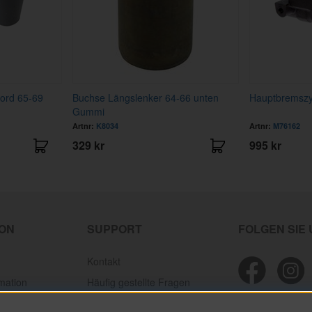
Ford 65-69
Buchse Längslenker 64-66 unten
Hauptbremszy
Gummi
Artnr:
K8034
Artnr:
M76162
329 kr
995 kr
ION
SUPPORT
FOLGEN SIE
Kontakt
mation
Häufig gestellte Fragen
ion
Personal