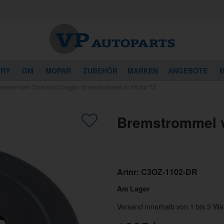
URY
GM
MOPAR
ZUBEHÖR
MARKEN
ANGEBOTE
M
remse vorn Trommel Cougar
/
Bremstrommel vo V8 64-73
Bremstrommel v
Artnr:
C3OZ-1102-DR
Am Lager
Versand innerhalb von 1 bis 3 We