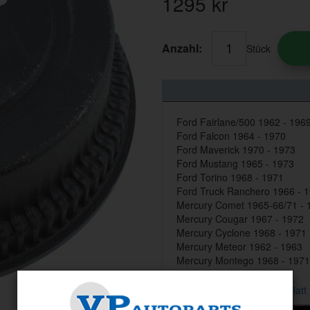
1295
kr
Anzahl:
Stück
Ford Fairlane/500 1962 - 196
Ford Falcon 1964 - 1970
Ford Maverick 1970 - 1973
Ford Mustang 1965 - 1973
Ford Torino 1968 - 1971
Ford Truck Ranchero 1966 - 
Mercury Comet 1965-66/71 - 
Mercury Cougar 1967 - 1972
Mercury Cyclone 1968 - 1971
Mercury Meteor 1962 - 1963
Mercury Montego 1968 - 1971
Link zum Produktdatenblatt