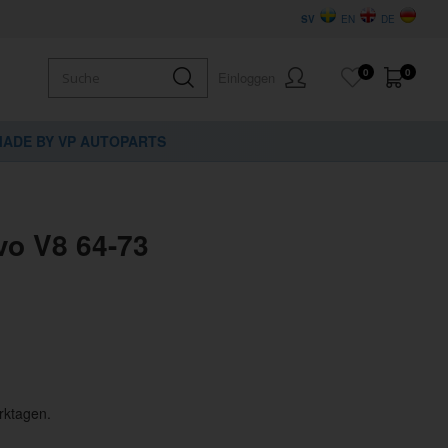
SV
EN
DE
0
0
Einloggen
ADE BY VP AUTOPARTS
o V8 64-73
rktagen.