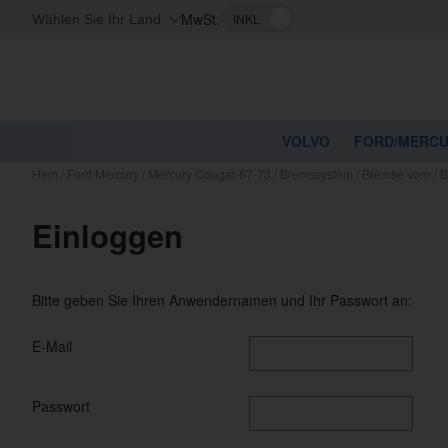
MwSt:
Wählen Sie Ihr Land
VOLVO
FORD/MERC
Hem
/
Ford/Mercury
/
Mercury Cougar 67-73
/
Bremssystem
/
Bremse vorn
/
B
Einloggen
Bitte geben Sie Ihren Anwendernamen und Ihr Passwort an:
E-Mail
Passwort