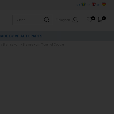
SV
EN
DE
0
0
Einloggen
ADE BY VP AUTOPARTS
m / Bremse vorn / Bremse vorn Trommel Cougar