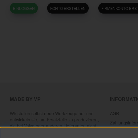
EINLOGGEN
KONTO ERSTELLEN
FIRMENKONTO ERS
MADE BY VP
INFORMAT
Wir stellen selbst neue Werkzeuge her und
AGB
entwickeln sie, um Ersatzteile zu produzieren,
Zahlungsinfor
die bei Volvo oder anderen Lieferanten nicht
mehr erhältlich sind. Alles, um klassische Volvos
Lieferinformat