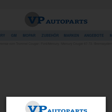
URY
GM
MOPAR
ZUBEHÖR
MARKEN
ANGEBOTE
M
remse vorn Trommel Cougar
/
Ford/Mercury / Mercury Cougar 67-73 / Bremssyste