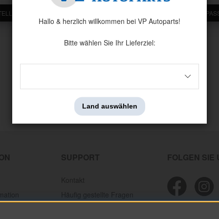
TELLEN
ICH HABE MEINEN ANWENDERNAMEN UND/ODER MEIN PA
Hallo & herzlich willkommen bei VP Autoparts!
Bitte wählen Sie Ihr Lieferziel:
Land auswählen
ION
SUPPORT
FOLGEN SIE
Kontakt
mation
Häufig gestellte Fragen
ion
Personal