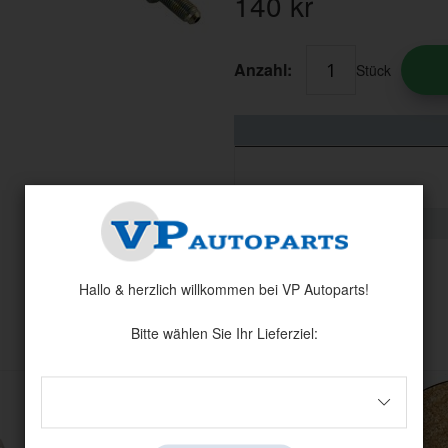
140
kr
Anzahl:
Stück
Hallo & herzlich willkommen bei VP Autoparts!
Andere haben auch angesehen
Bitte wählen Sie Ihr Lieferziel: