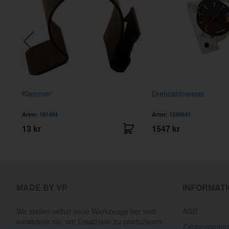
li
Klammer
Drehzahlmesser
Artnr:
191404
Artnr:
1259947
13 kr
1547 kr
MADE BY VP
INFORMAT
Wir stellen selbst neue Werkzeuge her und
AGB
entwickeln sie, um Ersatzteile zu produzieren,
Zahlungsinfor