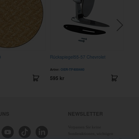
0
Rückspiegel55-57 Chevrolet
Arm
Artnr:
OER-TF400440
Artnr
595 kr
599 
 UNS
NEWSLETTER
Verpassen Sie keine
Sonderaktionen, wichtigen