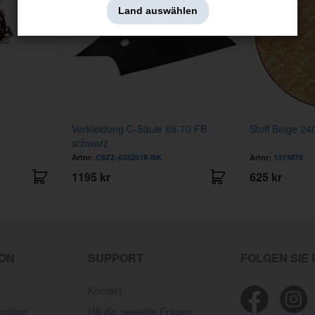
Land auswählen
Verkleidung C-Säule 69-70 FB
Stoff Beige 24
schwarz
Artnr:
C9ZZ-6352018-BK
Artnr:
1313878
1195 kr
625 kr
ION
SUPPORT
FOLGEN SIE
Kontakt
mation
Häufig gestellte Fragen