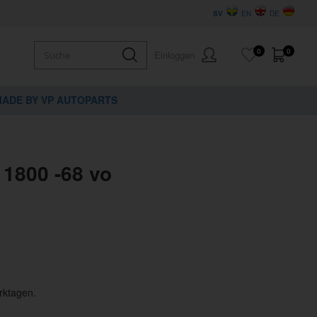
SV
EN
DE
0
0
Einloggen
ADE BY VP AUTOPARTS
1800 -68 vo
rktagen.