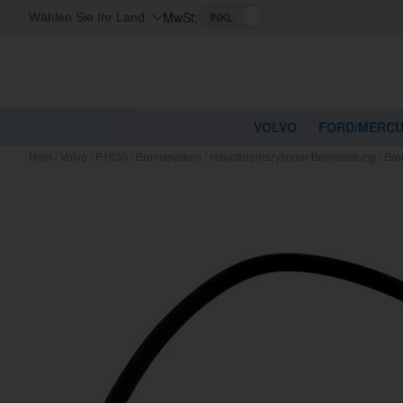
MwSt:
Wählen Sie Ihr Land
VOLVO
FORD/MERC
Hem
/
Volvo
/
P1800
/
Bremssystem
/
Hauptbremszylinder/Bremsleitung
/
Bre