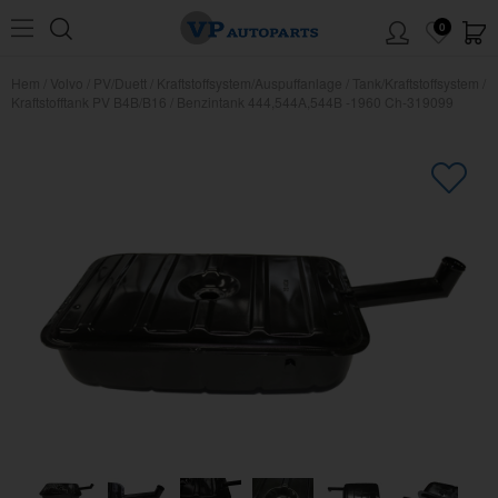
0
Hem
/
Volvo
/
PV/Duett
/
Kraftstoffsystem/Auspuffanlage
/
Tank/Kraftstoffsystem
/
Kraftstofftank PV B4B/B16
/
Benzintank 444,544A,544B -1960 Ch-319099