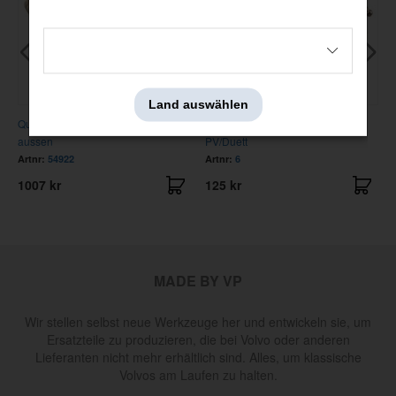
Land auswählen
Querlenker Satz PV/210 unten
Schmiernippelsatz Vorderachse
aussen
PV/Duett
Artnr:
54922
Artnr:
6
1007 kr
125 kr
MADE BY VP
Wir stellen selbst neue Werkzeuge her und entwickeln sie, um
Ersatzteile zu produzieren, die bei Volvo oder anderen
Lieferanten nicht mehr erhältlich sind. Alles, um klassische
Volvos am Laufen zu halten.