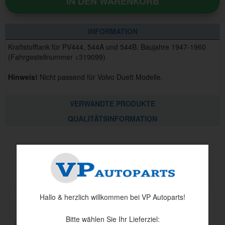
IN DEN WARENKORB
INFORMATION
Kraftstofftank für PV444, 544A und 544B. Baujahre 1947-1960
(Fahrgestellnummer <319099)
Hinweis!
Nicht passend für Volvo Duett Modelle.
VERWANDTE PRODUKTE
QUALITÄTSINFORMATION
Andere haben auch angesehen
Hallo & herzlich willkommen bei VP Autoparts!
Bitte wählen Sie Ihr Lieferziel: