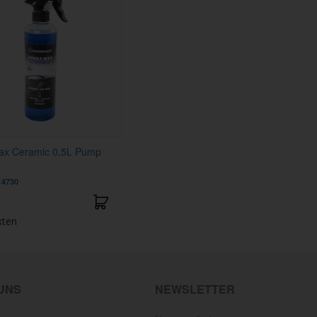
ax Ceramic 0,5L Pump
4730
kten
 UNS
NEWSLETTER