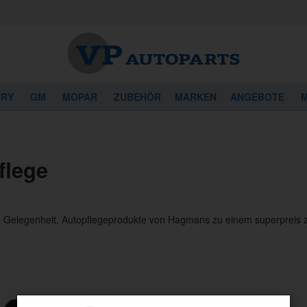
URY
GM
MOPAR
ZUBEHÖR
MARKEN
ANGEBOTE
M
flege
e Gelegenheit, Autopflegeprodukte von Hagmans zu einem superpreis 