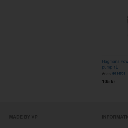
Hagmans Powe
pump 1L
Artnr:
HG14501
105 kr
MADE BY VP
INFORMAT