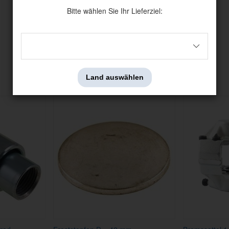
Bitte wählen Sie Ihr Lieferziel:
Andere haben auch angesehen
Land auswählen