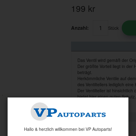
199
kr
Anzahl:
Stück
Das Ventil wird gemäß der Orig
Der größte Vorteil liegt in der 
beträgt.
Herkömmliche Ventile auf dem
des Ventiltellers lediglich ein
Der Ventilteller ist hinsichtlic
bietet hier einen guten Schutz.
Hallo & herzlich willkommen bei VP Autoparts!