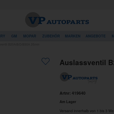
URY
GM
MOPAR
ZUBEHÖR
MARKEN
ANGEBOTE
M
sventil B20A/B/D/B30A 35mm
Auslassventil 
Artnr:
419640
Am Lager
Versand innerhalb von 1 bis 3 We