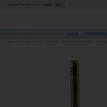
MwSt:
Wählen Sie Ihr Land
VOLVO
FORD/MERC
Hem
/
Volvo
/
Motoren Volvo
/
Volvo B30
/
Ventilmechanismus B30A
/
Auslas