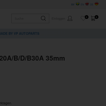
SV
EN
DE
0
0
Einloggen
ADE BY VP AUTOPARTS
B20A/B/D/B30A 35mm
rktagen.