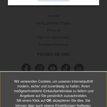
SUPPORT
Kontakt
Häufig gestellte Fragen
Personal
Tips vom Mechaniker
Preislisten/Kataloge
FOLGEN SIE UNS
Wir verwenden Cookies, um unseren Internetauftritt
NEWSLETTER
modern, sicher und zuverlässig zu halten, Ihnen
maßgeschneiderte Einkaufserlebnisse zu liefern und
Verpassen Sie keine
Sonderaktionen, wichtigen Informationen und
Angebote auf Sie persönlich zuzuschneiden.
nützlichen Tips.
Mit einem Klick auf
akzeptieren Sie dies. Sie
OK
können aber auch eigene Einstellungen festlegen.