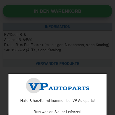
IN DEN WARENKORB
INFORMATION
PV/Duett B18
Amazon B18/B20
P1800 B18/ B20E -1971 (mit einigen Ausnahmen, siehe Katalog)
140 1967-72 (ALT1, siehe Katalog)
VERWANDTE PRODUKTE
Andere haben auch angesehen
Hallo & herzlich willkommen bei VP Autoparts!
Bitte wählen Sie Ihr Lieferziel: