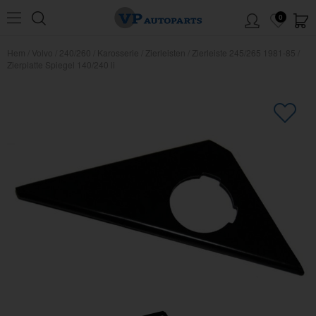
0
Hem
/
Volvo
/
240/260
/
Karosserie
/
Zierleisten
/
Zierleiste 245/265 1981-85
/
Zierplatte Spiegel 140/240 li