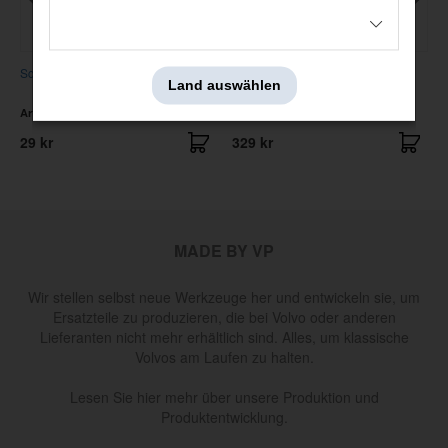
Schlauchschelle 44-56 mm
Dichtung Satz Getriebe Overdrive
Land auswählen
D-typ
Artnr:
988031
Artnr:
380100
29 kr
329 kr
MADE BY VP
Wir stellen selbst neue Werkzeuge her und entwickeln sie, um
Ersatzteile zu produzieren, die bei Volvo oder anderen
Lieferanten nicht mehr erhältlich sind. Alles, um klassische
Volvos am Laufen zu halten.
Lesen Sie hier mehr über unsere Produktion und
Produktentwicklung.