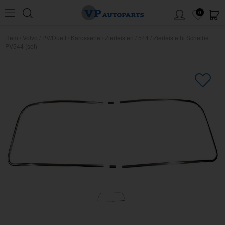
0
Hem
/
Volvo
/
PV/Duett
/
Karosserie
/
Zierleisten
/
544
/
Zierleiste hi Scheibe
PV544 (set)