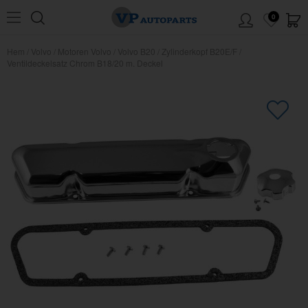
0
Hem
/
Volvo
/
Motoren Volvo
/
Volvo B20
/
Zylinderkopf B20E/F
/
Ventildeckelsatz Chrom B18/20 m. Deckel