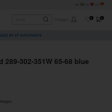
SV
EN
DE
0
0
Einloggen
ADE BY VP AUTOPARTS
d 289-302-351W 65-68 blue
rktagen.