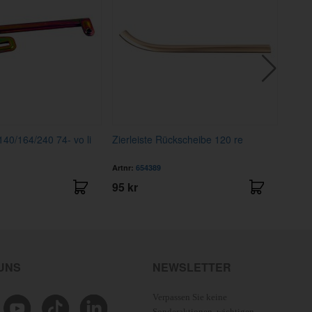
40/164/240 74- vo li
Zierleiste Rückscheibe 120 re
Gumm
Artnr:
654389
Artnr
95 kr
138 
 UNS
NEWSLETTER
Verpassen Sie keine
Sonderaktionen, wichtigen