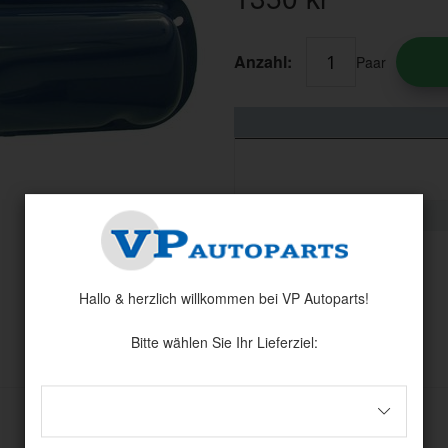
Anzahl:
Paar
Hallo & herzlich willkommen bei VP Autoparts!
Andere haben auch angesehen
Bitte wählen Sie Ihr Lieferziel: