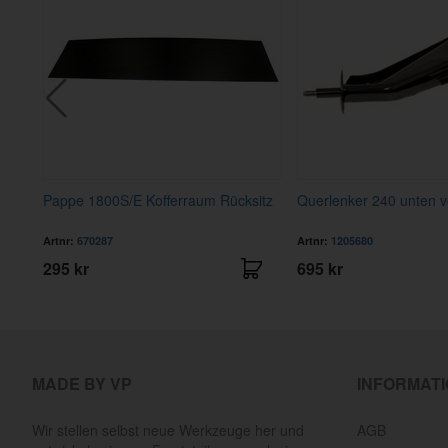
V
Pappe 1800S/E Kofferraum Rücksitz
Querlenker 240 unten vo
Artnr:
670287
Artnr:
1205680
295 kr
695 kr
MADE BY VP
INFORMAT
Wir stellen selbst neue Werkzeuge her und
AGB