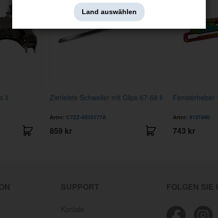
Land auswählen
 li
Zierleiste Schweller mit Clips 67-68 li
Fensterheber 1
Artnr:
C7ZZ-6510177A
Artnr:
9131940
859 kr
743 kr
ION
SUPPORT
FOLGEN SIE
Kontakt