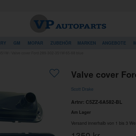
URY
GM
MOPAR
ZUBEHÖR
MARKEN
ANGEBOTE
M
 351W
/
Valve cover Ford 289-302-351W 65-68 blue
Valve cover For
Scott Drake
Artnr:
C5ZZ-6A582-BL
Am Lager
Versand innerhalb von 1 bis 3 We
1350
kr