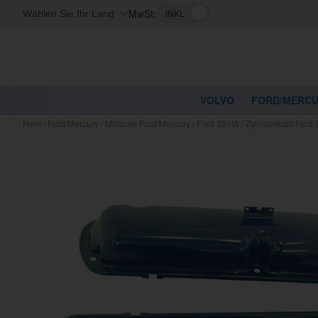
MwSt:
Wählen Sie Ihr Land
VOLVO
FORD/MERC
Hem
/
Ford/Mercury
/
Motoren Ford/Mercury
/
Ford 351W
/
Zylinderkopf Ford