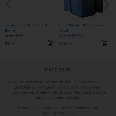
Zugstrebe 140/164 71-74 (mit
Hood Chevelle 70-72, 1" cowl ind.
L
Buchsen)
no cut
P
Artnr:
686257
Artnr:
GM3987022
A
695 kr
6099 kr
4
MADE BY VP
Wir stellen selbst neue Werkzeuge her und entwickeln sie, um
Ersatzteile zu produzieren, die bei Volvo oder anderen
Lieferanten nicht mehr erhältlich sind. Alles, um klassische
Volvos am Laufen zu halten.
Lesen Sie hier mehr über unsere Produktion und
Produktentwicklung.