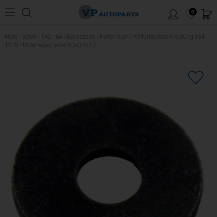
0
Hem
/
Volvo
/
140/164
/
Karosserie
/
Kofferraum
/
Kofferraumverkleidung 164
1975
/
Unterlegscheibe 5,3x16x1,5