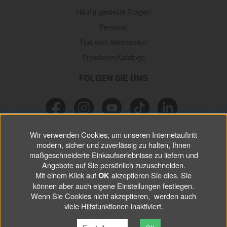
Häufig gestellte Fragen
Personal
Tips vom Mechaniker
Preislisten/Kataloge
FOLGEN SIE UNS
Wir verwenden Cookies, um unseren Internetauftritt
NEWSLETTER
modern, sicher und zuverlässig zu halten, Ihnen
maßgeschneiderte Einkaufserlebnisse zu liefern und
Verpassen Sie keine
Sonderaktionen, wichtigen Informationen und
Angebote auf Sie persönlich zuzuschneiden.
nützlichen Tips.
Mit einem Klick auf
akzeptieren Sie dies. Sie
OK
können aber auch eigene Einstellungen festlegen.
Wenn Sie Cookies nicht akzeptieren, werden auch
ABONNIEREN
viele Hilfsfunktionen inaktiviert.