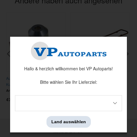
Hallo & herzlich willkommen bei VP Autoparts!
Aufpresswerkzeug Stirnrad
Dichtung Ventildeckel B30
G
Bitte wählen Sie Ihr Lieferziel:
Kurbelwelle
6
Artnr:
SVO2407
Artnr:
430039
A
475 kr
175 kr
9
Land auswählen
MADE BY VP