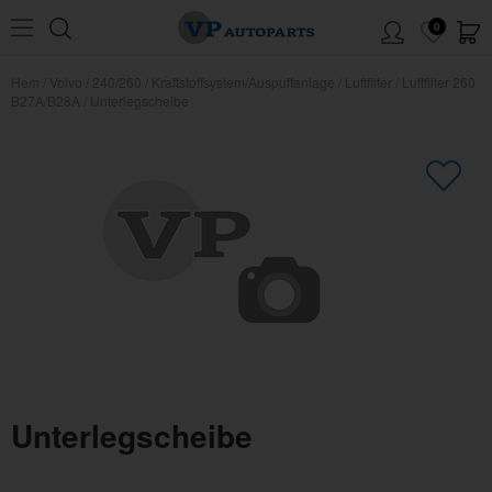
0
Hem
/
Volvo
/
240/260
/
Kraftstoffsystem/Auspuffanlage
/
Luftfilter
/
Luftfilter 260
B27A/B28A
/
Unterlegscheibe
Unterlegscheibe