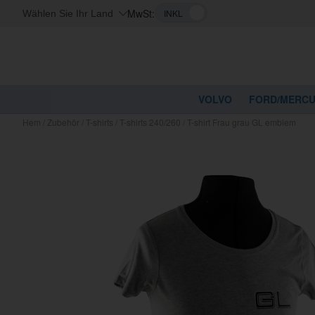
MwSt:
Wählen Sie Ihr Land
VOLVO
FORD/MERC
Hem
/
Zubehör
/
T-shirts
/
T-shirts 240/260
/
T-shirt Frau grau GL emblem