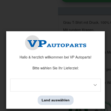
Grau T-Shirt mit Druck. 100%
Mit rundem Kragen.
30 Grad Celsius M
Hallo & herzlich willkommen bei VP Autoparts!
Bitte wählen Sie Ihr Lieferziel:
Trockner nur bei g
Nur bei geringer W
Land auswählen