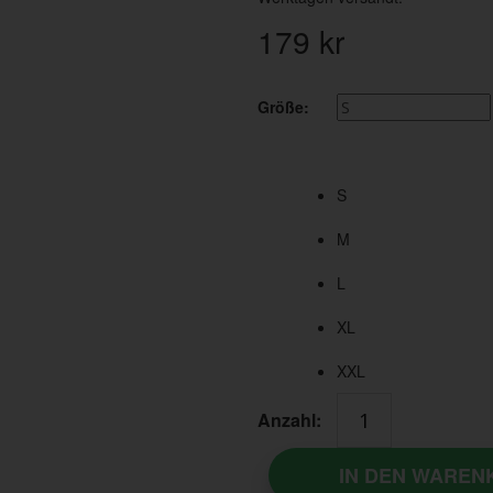
179
kr
Größe:
S
M
L
XL
XXL
Anzahl:
IN DEN WAREN