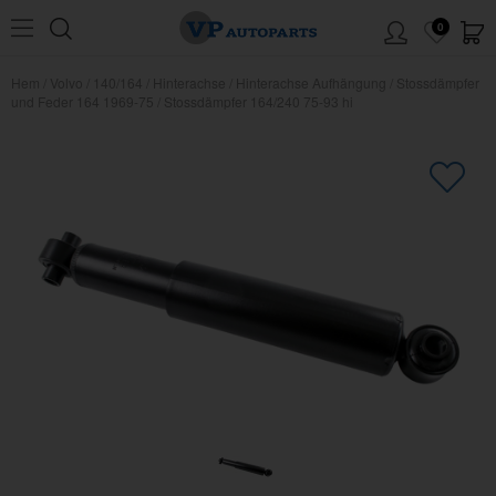
0
Hem
/
Volvo
/
140/164
/
Hinterachse
/
Hinterachse Aufhängung
/
Stossdämpfer
und Feder 164 1969-75
/
Stossdämpfer 164/240 75-93 hi