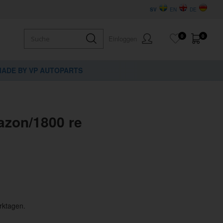
SV
EN
DE
0
0
Einloggen
ADE BY VP AUTOPARTS
zon/1800 re
rktagen.