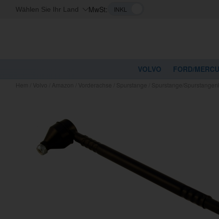
MwSt:
Wählen Sie Ihr Land
VOLVO
FORD/MERC
Hem
/
Volvo
/
Amazon
/
Vorderachse
/
Spurstange
/
Spurstange/Spurstangenk