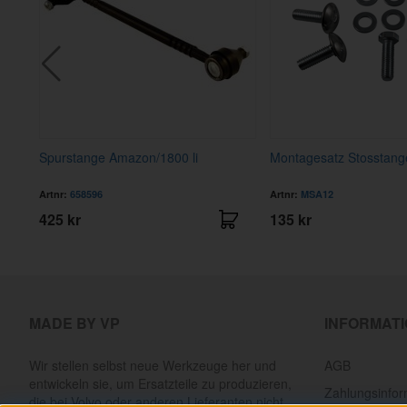
Spurstange Amazon/1800 li
Montagesatz Stosstan
Artnr:
658596
Artnr:
MSA12
425 kr
135 kr
MADE BY VP
INFORMAT
Wir stellen selbst neue Werkzeuge her und
AGB
entwickeln sie, um Ersatzteile zu produzieren,
Zahlungsinfor
die bei Volvo oder anderen Lieferanten nicht