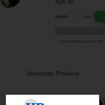
425
kr
Anzahl:
Stück
Dieser Artikel ersetzt 661945
Verwandte Produkte