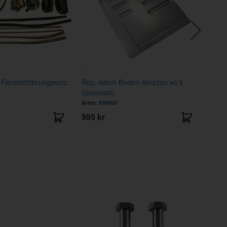
Fensterführungssatz
Rep.-blech Boden Amazon vo li
Kreu
(gepresst)
Artnr:
658860
Artnr
995 kr
225 