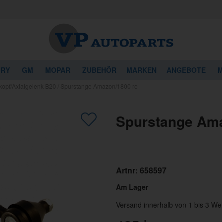
URY
GM
MOPAR
ZUBEHÖR
MARKEN
ANGEBOTE
M
opf/Axialgelenk B20
/
Spurstange Amazon/1800 re
Spurstange Ama
Artnr:
658597
Am Lager
Versand innerhalb von 1 bis 3 We