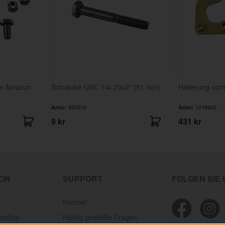
ge Amazon
Schraube UNC 1/4-20x2" (51 mm)
Halterung vor
Artnr:
955516
Artnr:
1219962
9 kr
431 kr
ION
SUPPORT
FOLGEN SIE
Kontakt
mation
Häufig gestellte Fragen