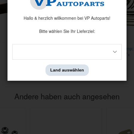
Hallo & herzlich willkommen bei VP Autoparts!
Bitte wählen Sie Ihr Lieferziel:
Fensterführungssatz Amazon 2d 69-
Gummi &amp; 
70
AZ 2t 69- Tx
Artnr:
501
Artnr:
506
795 kr
1695 kr
Land auswählen
Andere haben auch angesehen