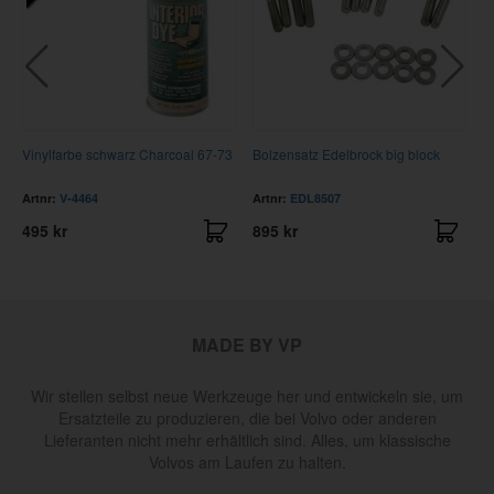
Vinylfarbe schwarz Charcoal 67-73
Bolzensatz Edelbrock big block
E
Artnr:
V-4464
Artnr:
EDL8507
A
495 kr
895 kr
9
MADE BY VP
Wir stellen selbst neue Werkzeuge her und entwickeln sie, um
Ersatzteile zu produzieren, die bei Volvo oder anderen
Lieferanten nicht mehr erhältlich sind. Alles, um klassische
Volvos am Laufen zu halten.