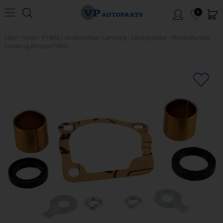
0
Hem
/
Volvo
/
P1800
/
Vorderachse
/
Lenkung
/
Lenkgetriebe
/
Reparatursatz
Lenkung Amazon/1800