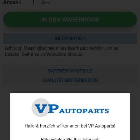
Anzahl:
Satz
IN DEN WARENKORB
INFORMATION
Achtung! Messingbuchse muss bearbeitet werden, um zu
passen, Siehe Volvo Workshop Manual.
SATZBESTANDTEILE
QUALITÄTSINFORMATION
Andere haben auch angesehen
Hallo & herzlich willkommen bei VP Autoparts!
Bitte wählen Sie Ihr Lieferziel: