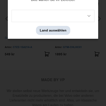
Land auswählen
Schalter Nebelleuchte 67
Chevy 55-57 CV Top pivot bracket
Artnr:
C7ZZ-15A214-A
Artnr:
GTM-CHLHC01
549 kr
1895 kr
MADE BY VP
Wir stellen selbst neue Werkzeuge her und entwickeln sie, um
Ersatzteile zu produzieren, die bei Volvo oder anderen
Lieferanten nicht mehr erhältlich sind. Alles, um klassische
Volvos am Laufen zu halten.