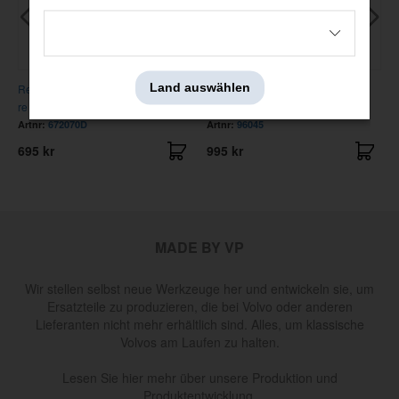
Land auswählen
Rep.-blech Schweller Duett aussen
Karosserieblech Heck Duett li
re
l
Artnr:
672070D
Artnr:
96045
695 kr
995 kr
MADE BY VP
Wir stellen selbst neue Werkzeuge her und entwickeln sie, um
Ersatzteile zu produzieren, die bei Volvo oder anderen
Lieferanten nicht mehr erhältlich sind. Alles, um klassische
Volvos am Laufen zu halten.
Lesen Sie hier mehr über unsere Produktion und
Produktentwicklung.