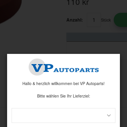
110
kr
Anzahl:
Stück
Hallo & herzlich willkommen bei VP Autoparts!
Andere haben auch angesehen
Bitte wählen Sie Ihr Lieferziel: