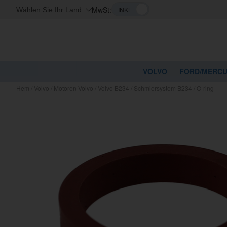
MwSt:
Wählen Sie Ihr Land
VOLVO
FORD/MERC
Hem
/
Volvo
/
Motoren Volvo
/
Volvo B234
/
Schmiersystem B234
/
O-ring