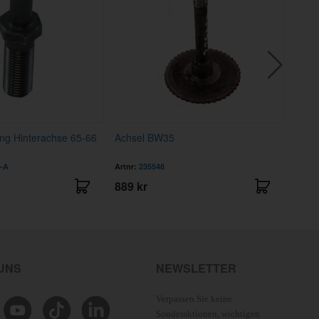
ung Hinterachse 65-66
Achsel BW35
Gumm
-A
Artnr:
235548
Artnr
889 kr
138 
 UNS
NEWSLETTER
Verpassen Sie keine
Sonderaktionen, wichtigen