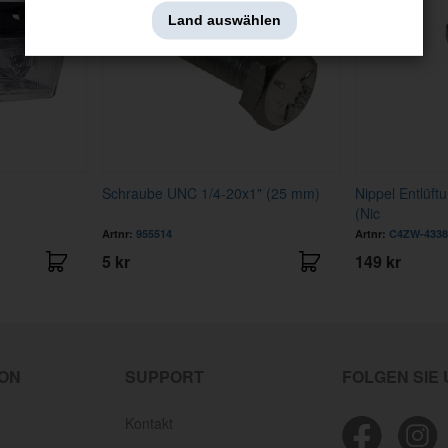
Land auswählen
Schraube UNC 1/4-20x1" (25 mm)
Nippel Entlüft
(Nic
Artnr:
955514
Artnr:
C4ZW-4338
5 kr
149 kr
ION
SUPPORT
FOLGEN SIE
Kontakt