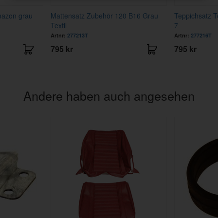
mazon grau
Mattensatz Zubehör 120 B16 Grau
Teppichsatz T
Textil
7
Artnr:
277213T
Artnr:
277216T
795 kr
795 kr
Andere haben auch angesehen