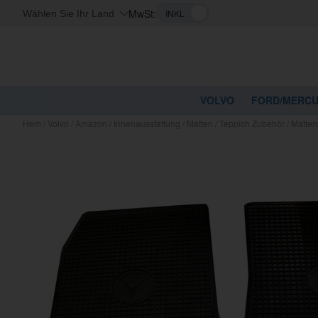
MwSt:
Wählen Sie Ihr Land
VOLVO
FORD/MERC
Hem
/
Volvo
/
Amazon
/
Innenausstattung
/
Matten
/
Teppich Zubehör
/
Matten