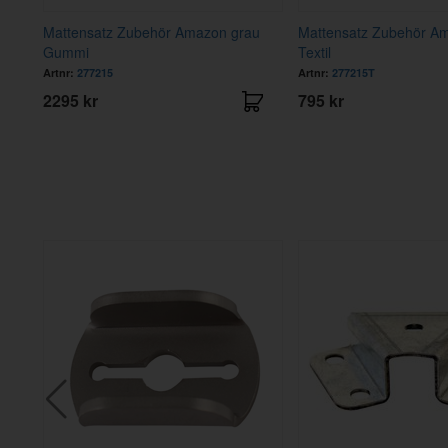
Mattensatz Zubehör Amazon grau
Mattensatz Zubehör A
Gummi
Textil
Artnr:
277215
Artnr:
277215T
2295 kr
795 kr