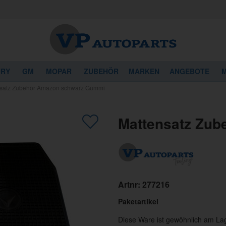
URY
GM
MOPAR
ZUBEHÖR
MARKEN
ANGEBOTE
M
satz Zubehör Amazon schwarz Gummi
Mattensatz Zu
Artnr:
277216
Paketartikel
Diese Ware ist gewöhnlich am La