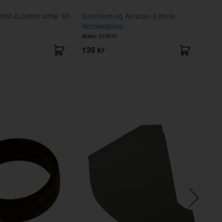
extil Zubehör schw. 62-
Bremsleitung Amazon 2-Kreis
Brem
Verzweigung-
122
Artnr:
673810
Artnr
139 kr
157