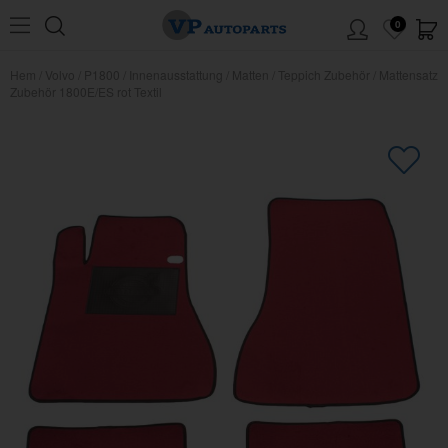
0
Hem
/
Volvo
/
P1800
/
Innenausstattung
/
Matten
/
Teppich Zubehör
/
Mattensatz
Zubehör 1800E/ES rot Textil