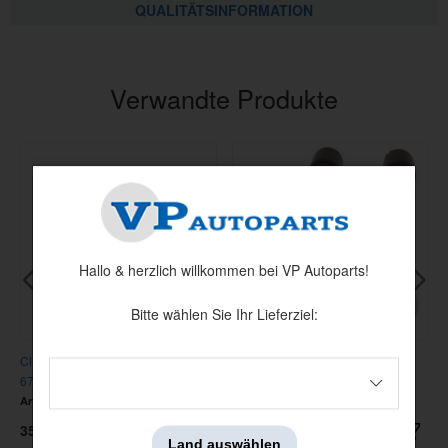
QUALITÄTSINFORMATION
Verwandte Produkte
Hallo & herzlich willkommen bei VP Autoparts!
Bitte wählen Sie Ihr Lieferziel:
Clipsatz Brems-/Benzinleitung 64-
Auspuffanlage Abschlussrohr GT
67
65-66
Artnr:
380374-MK
Artnr:
C5ZZ-5255
359 kr
1295 kr
Land auswählen