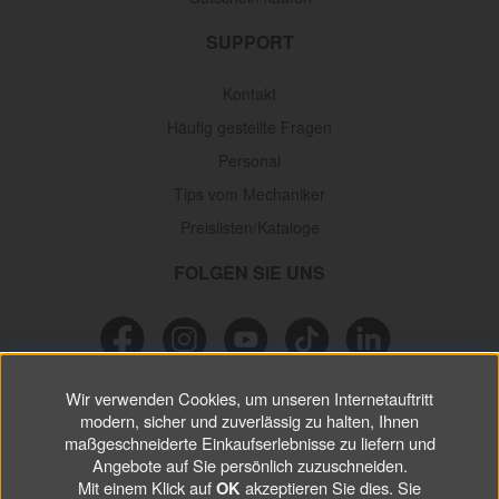
SUPPORT
Kontakt
Häufig gestellte Fragen
Personal
Tips vom Mechaniker
Preislisten/Kataloge
FOLGEN SIE UNS
Wir verwenden Cookies, um unseren Internetauftritt
NEWSLETTER
modern, sicher und zuverlässig zu halten, Ihnen
maßgeschneiderte Einkaufserlebnisse zu liefern und
Verpassen Sie keine
Sonderaktionen, wichtigen Informationen und
Angebote auf Sie persönlich zuzuschneiden.
nützlichen Tips.
Mit einem Klick auf
akzeptieren Sie dies. Sie
OK