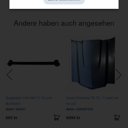
Andere haben auch angesehen
Zugstrebe 140/164 71-74 (mit
Hood Chevelle 70-72, 1" cowl ind.
Buchsen)
no cut
Artnr:
686257
Artnr:
GM3987022
695 kr
6099 kr