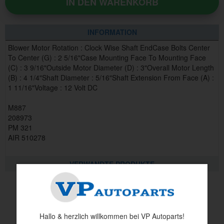
IN DEN WARENKORB
INFORMATION
Blower Motor Rotation : Clock Wise Shaft EndCase Bolts Center
To Center (G) : 2 5/16"Case Mounting Face To Mounting Face
(C) : 3 9/16"Outside Motor Diameter (D) : 3"Overall Motor Length
(B) : 4 1/4"Shaft Diameter : 5/16"Shaft Extension From Face (A) :
1 11/16"Voltage : 12 Volt DC
M887
208973
PM 321
AIR 510278
VERWANDTE PRODUKTE
Andere haben auch angesehen
Hallo & herzlich willkommen bei VP Autoparts!