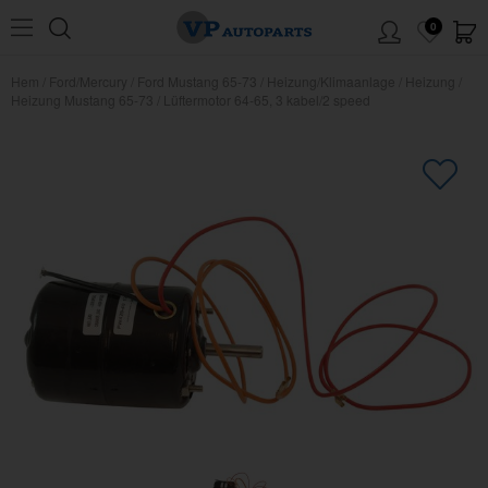
0
Hem
/
Ford/Mercury
/
Ford Mustang 65-73
/
Heizung/Klimaanlage
/
Heizung
/
Heizung Mustang 65-73
/
Lüftermotor 64-65, 3 kabel/2 speed