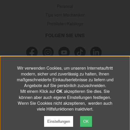
Personal
Tips vom Mechaniker
Preislisten/Kataloge
FOLGEN SIE UNS
Wir verwenden Cookies, um unseren Internetauftritt
NEWSLETTER
modern, sicher und zuverlässig zu halten, Ihnen
maßgeschneiderte Einkaufserlebnisse zu liefern und
Verpassen Sie keine
Sonderaktionen, wichtigen Informationen und
Angebote auf Sie persönlich zuzuschneiden.
nützlichen Tips.
Mit einem Klick auf
akzeptieren Sie dies. Sie
OK
können aber auch eigene Einstellungen festlegen.
Wenn Sie Cookies nicht akzeptieren, werden auch
ABONNIEREN
viele Hilfsfunktionen inaktiviert.
Einstellungen
OK
©
2026 VP Autoparts AB. All rights reserved.