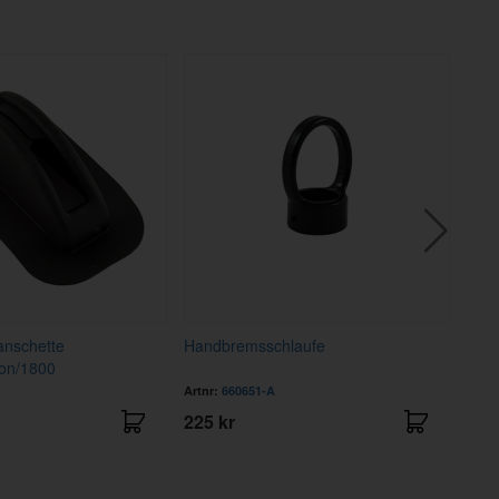
anschette
Handbremsschlaufe
Sch
on/1800
Artnr:
660651-A
Artnr
225 kr
9 kr