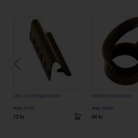
5
Clips Gummispannband
Handbremsschlaufe
Artnr:
671227
Artnr:
660651
12 kr
66 kr