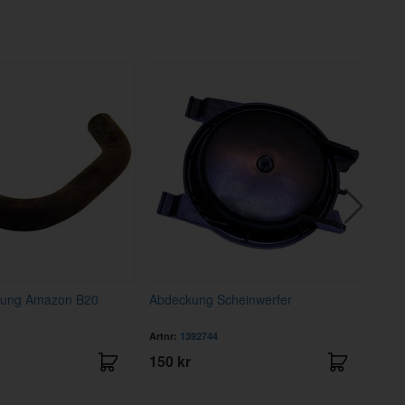
zung Amazon B20
Abdeckung Scheinwerfer
Gum
Artnr:
1392744
Artnr
150 kr
35 