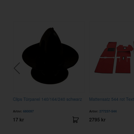
 72-
Clips Türpanel 140/164/240 schwarz
Mattensatz 544 rot Texti
Artnr:
680097
Artnr:
277237-544
17 kr
2795 kr