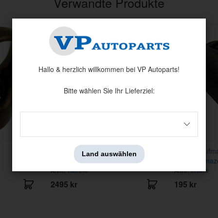
Verwandte Produkte
Hallo & herzlich willkommen bei VP Autoparts!
Bitte wählen Sie Ihr Lieferziel:
Bremskraftverstärker Amazon
Schaltknaufm
Land auswählen
B20/140 2-Kr
PV/Due/Amaz
Artnr:
1387640
Artnr:
670876
2495 kr
195 kr