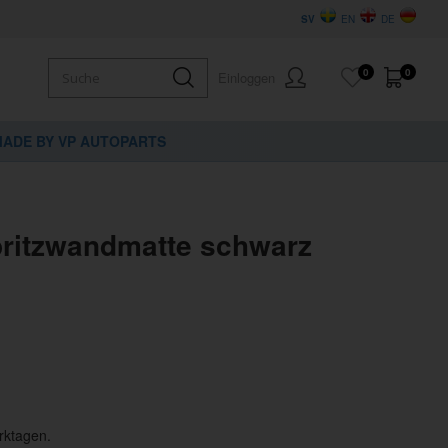
SV
EN
DE
0
0
Einloggen
ADE BY VP AUTOPARTS
ritzwandmatte schwarz
rktagen.