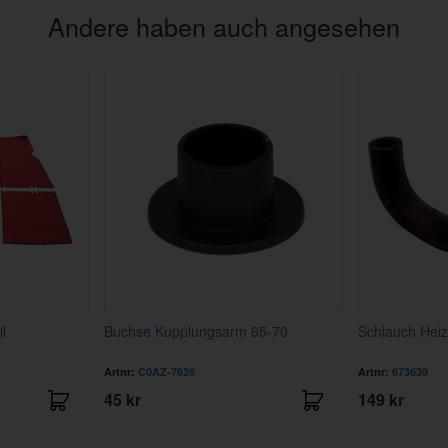
Andere haben auch angesehen
l
Buchse Kupplungsarm 65-70
Schlauch Hei
Artnr:
C0AZ-7626
Artnr:
673639
45 kr
149 kr