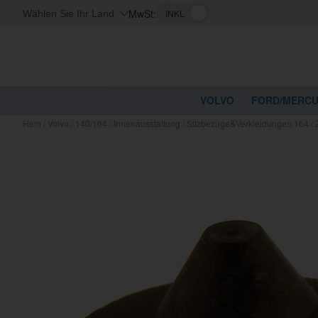
MwSt:
Wählen Sie Ihr Land
VOLVO
FORD/MERC
Hem
/
Volvo
/
140/164
/
Innenausstattung
/
Sitzbezüge&Verkleidungen 164
/