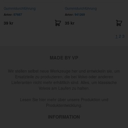
Gummidurchführung
Gummidurchführung
Artnr:
87687
Artnr:
941269
39 kr
35 kr
1
2
3
MADE BY VP
Wir stellen selbst neue Werkzeuge her und entwickeln sie, um
Ersatzteile zu produzieren, die bei Volvo oder anderen
Lieferanten nicht mehr erhältlich sind. Alles, um klassische
Volvos am Laufen zu halten.
Lesen Sie hier mehr über unsere Produktion und
Produktentwicklung.
INFORMATION