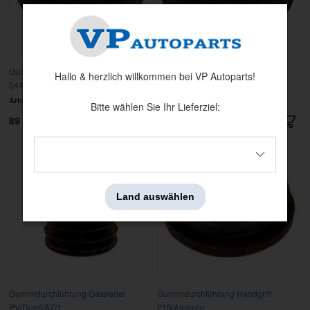
Gummidurchführung Gaspedal
Gummidurchführung Gaspedal
Hallo & herzlich willkommen bei VP Autoparts!
544/210
Amazon B18/B2
Artnr:
661967
Artnr:
663052
Bitte wählen Sie Ihr Lieferziel:
89 kr
39 kr
Land auswählen
Gummidurchführung Gaspedal
Gummidurchführung Handgriff
PV/Duett/AZ/1
210/Amazon