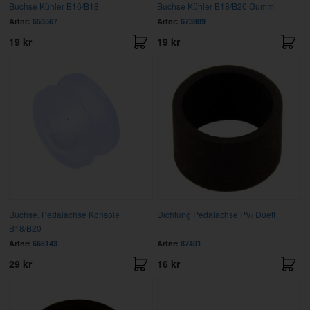
Buchse Kühler B16/B18
Buchse Kühler B18/B20 Gummi
Artnr:
653567
Artnr:
673989
19 kr
19 kr
Buchse, Pedalachse Konsole
Dichtung Pedalachse PV/ Duett
B18/B20
Artnr:
666143
Artnr:
87491
29 kr
16 kr