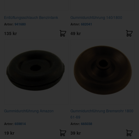
Entlüftungsschlauch Benzintank
Gummidurchführung 140/1800
Artnr:
941680
Artnr:
682041
135 kr
49 kr
Gummidurchführung Amazon
Gummidurchführung Bremsrohr 1800
61-69
Artnr:
659814
Artnr:
665038
19 kr
39 kr