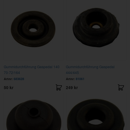
Gummidurchführung Gaspedal 140
Gummidurchführung Gaspedal
70-72/164
444/445
Artnr:
683628
Artnr:
81061
50 kr
249 kr