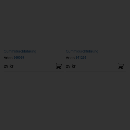
Gummidurchführung
Gummidurchführung
Artnr:
668089
Artnr:
941265
29 kr
29 kr