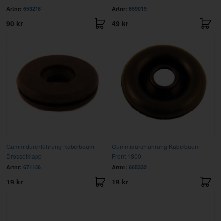
Artnr:
653218
Artnr:
659019
90 kr
49 kr
Gummidurchführung Kabelbaum
Gummidurchführung Kabelbaum
Drosselklapp
Front 1800
Artnr:
671156
Artnr:
665332
19 kr
19 kr