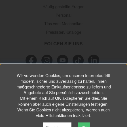
Häufig gestellte Fragen
Personal
Tips vom Mechaniker
Preislisten/Kataloge
FOLGEN SIE UNS
Wir verwenden Cookies, um unseren Internetauftritt
NEWSLETTER
modern, sicher und zuverlässig zu halten, Ihnen
maßgeschneiderte Einkaufserlebnisse zu liefern und
Verpassen Sie keine
Sonderaktionen, wichtigen Informationen und
Angebote auf Sie persönlich zuzuschneiden.
nützlichen Tips.
Mit einem Klick auf
akzeptieren Sie dies. Sie
OK
können aber auch eigene Einstellungen festlegen.
Wenn Sie Cookies nicht akzeptieren, werden auch
ABONNIEREN
viele Hilfsfunktionen inaktiviert.