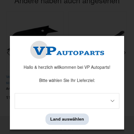
Hallo & herzlich willkommen bei VP Autoparts!
Verkleidung C-Säule 69-70 FB
Arm
S
Bitte wählen Sie Ihr Lieferziel:
schwarz
Artnr:
C9ZZ-6352018-BK
Artnr:
3526913
A
1195 kr
599 kr
3
Land auswählen
MADE BY VP