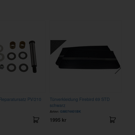
Reparatursatz PV/210
Türverkleidung Firebird 69 STD
Fast
schwarz
Artnr:
GM074401BK
Artnr
1995 kr
175