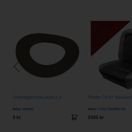
 li
Unterlegscheibe,5x24x1,2
Polster CV 67 Standard 
Artnr:
940280
Artnr:
C7ZZ-7662900-DR
3 kr
5495 kr