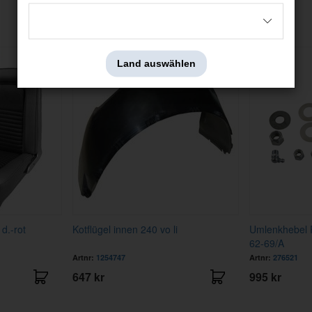
Andere haben auch angesehen
Land auswählen
d.-rot
Kotflügel innen 240 vo li
Umlenkhebel 
62-69/A
Artnr:
1254747
Artnr:
276521
647 kr
995 kr