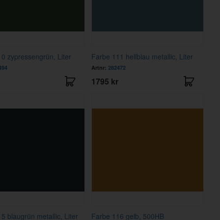
0 zypressengrün, Liter
Farbe 111 hellblau metallic, Liter
494
Artnr:
282472
1795 kr
5 blaugrün metallic, Liter
Farbe 116 gelb, 500HB