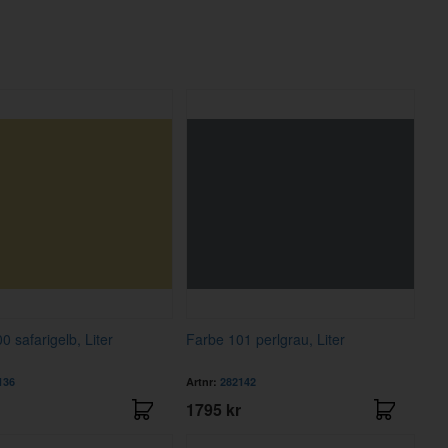
0 safarigelb, Liter
Farbe 101 perlgrau, Liter
136
Artnr:
282142
1795 kr