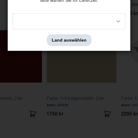
Bitte wählen Sie Ihr Lieferziel:
Artnr:
282891
Artnr:
282
1750 kr
1795 kr
Land auswählen
elrot, Liter
Farbe 119 beigemetallic, Liter
Farbe 13
Artnr:
283639
Artnr:
120
1750 kr
2295 kr