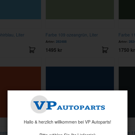
irblau, Liter
Farbe 109 ozeangrün, Liter
Farbe 11
Artnr:
282488
Artnr:
282
1495 kr
1750 kr
Hallo & herzlich willkommen bei VP Autoparts!
stein, Liter
Farbe 114 dunkelblau,500HB Liter
Farbe 11