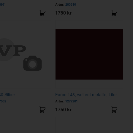
897
Artnr:
283310
1750 kr
0 Silber
Farbe 148, weinrot metallic, Liter
7532
Artnr:
1277281
1750 kr