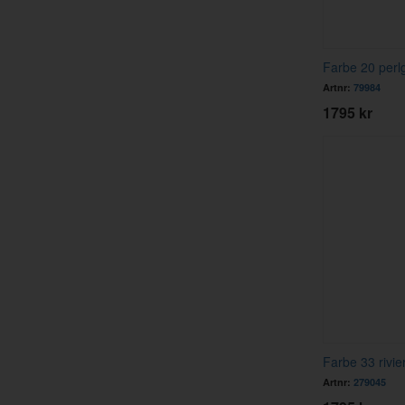
Farbe 20 perlg
Artnr:
79984
1795 kr
Farbe 33 rivie
Artnr:
279045