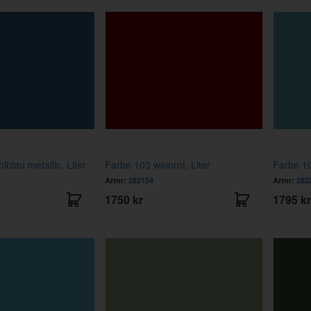
lblau metallic, Liter
Farbe 103 weinrot, Liter
Farbe 104
Artnr:
282154
Artnr:
282
1750 kr
1795 kr