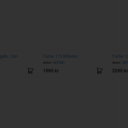
elb, Liter
Farbe 173 Mittelrot
Farbe 17
Artnr:
1277321
Artnr:
127
1995 kr
2295 kr