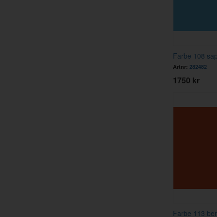
Farbe 108 saph
Artnr:
282482
1750 kr
Farbe 113 bern