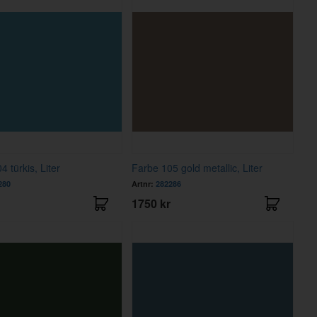
 türkis, Liter
Farbe 105 gold metallic, Liter
280
Artnr:
282286
1750 kr