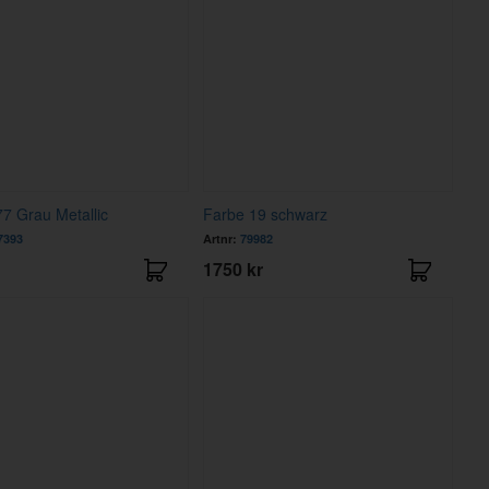
7 Grau Metallic
Farbe 19 schwarz
7393
Artnr:
79982
1750 kr