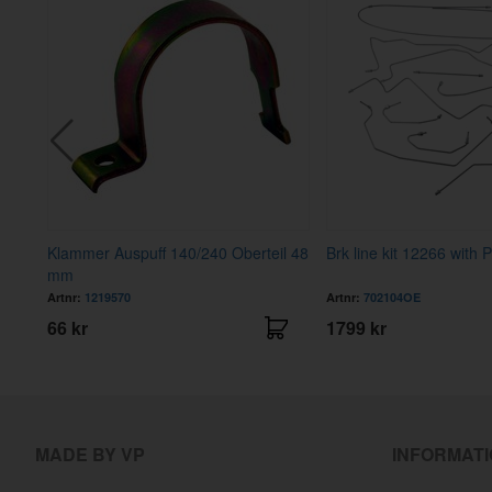
Klammer Auspuff 140/240 Oberteil 48
Brk line kit 12266 with 
mm
Artnr:
1219570
Artnr:
702104OE
66 kr
1799 kr
MADE BY VP
INFORMAT