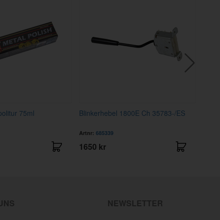
politur 75ml
Blinkerhebel 1800E Ch 35783-/ES
Hülse
Artnr:
685339
Artnr
1650 kr
439 
 UNS
NEWSLETTER