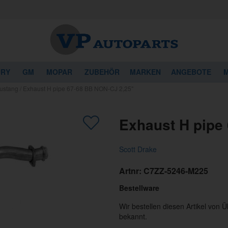
URY
GM
MOPAR
ZUBEHÖR
MARKEN
ANGEBOTE
M
ustang
/
Exhaust H pipe 67-68 BB NON-CJ 2,25"
Exhaust H pipe
Scott Drake
Artnr:
C7ZZ-5246-M225
Bestellware
Wir bestellen diesen Artikel von 
bekannt.