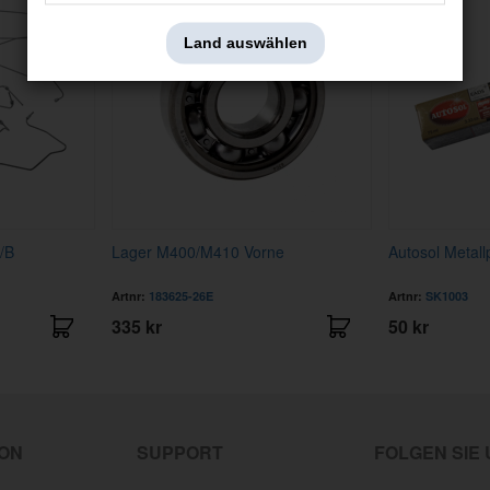
Land auswählen
P/B
Lager M400/M410 Vorne
Autosol Metall
Artnr:
183625-26E
Artnr:
SK1003
335 kr
50 kr
ION
SUPPORT
FOLGEN SIE