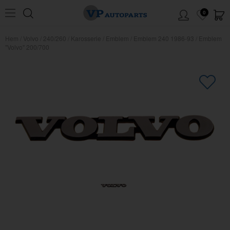
0
Hem
/
Volvo
/
240/260
/
Karosserie
/
Emblem
/
Emblem 240 1986-93
/
Emblem
"Volvo" 200/700