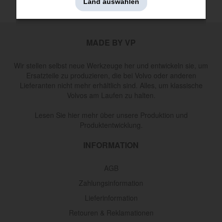
Land auswählen
MADE BY VP
Wir stellen selbst neue Werkzeuge her und entwickeln sie, um
Ersatzteile zu produzieren, die bei Volvo oder anderen
Lieferanten nicht mehr erhältlich sind. Alles, um klassische
Volvos am Laufen zu halten.
Lesen Sie hier mehr über unsere Produktion und
Produktentwicklung.
INFORMATION
AGB
Zahlungsinformation
Lieferinformation
Retouren & Reklamationen