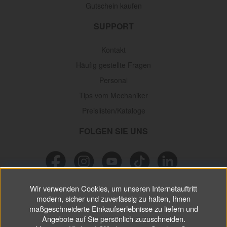
Gutschein kaufen
SUPPORT
Kontakt
Häufig gestellte Fragen
Personal
Tips vom Mechaniker
Preislisten/Kataloge
FOLGEN SIE UNS
Wir verwenden Cookies, um unseren Internetauftritt
NEWSLETTER
modern, sicher und zuverlässig zu halten, Ihnen
maßgeschneiderte Einkaufserlebnisse zu liefern und
Verpassen Sie keine
Sonderaktionen, wichtigen Informationen und
Angebote auf Sie persönlich zuzuschneiden.
nützlichen Tips.