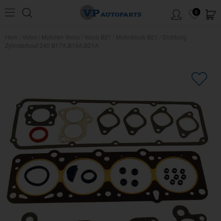
0
Hem
/
Volvo
/
Motoren Volvo
/
Volvo B21
/
Motorblock B21
/
Dichtung
Zylinderkopf 240 B17A,B19A,B21A