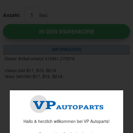
Anzahl:
Satz
IN DEN WARENKORB
INFORMATION
Dieser Artikel ersetzt 315961,275578
vVolvo 240 B17, B19, B21A
Volvo 340/360 B17, B19, B21A
Andere haben auch angesehen
Hallo & herzlich willkommen bei VP Autoparts!