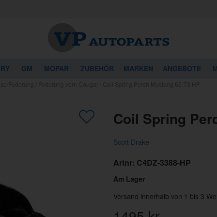
URY
GM
MOPAR
ZUBEHÖR
MARKEN
ANGEBOTE
M
hse/Federung
/
Federung vorn Cougar
/
Coil Spring Perch Mustang 65-73 HP
Coil Spring Pe
Scott Drake
Artnr:
C4DZ-3388-HP
Am Lager
Versand innerhalb von 1 bis 3 We
1495
kr