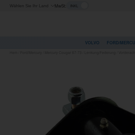
MwSt:
Wählen Sie Ihr Land
VOLVO
FORD/MERC
Hem
/
Ford/Mercury
/
Mercury Cougar 67-73
/
Lenkung/Federung
/
Vorderac