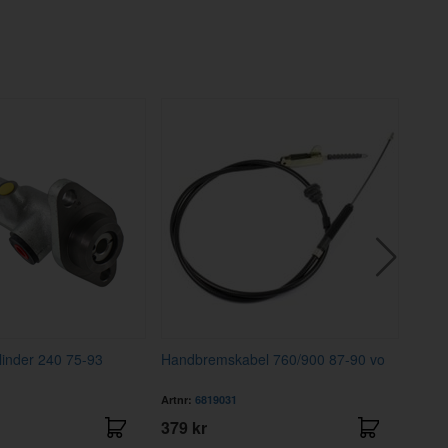
inder 240 75-93
Handbremskabel 760/900 87-90 vo
Brem
Nova
Artnr:
6819031
Artnr
379 kr
8995