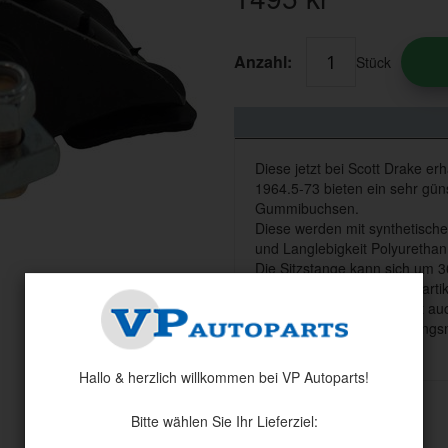
Anzahl:
Stück
Diese jetzt bei Scott Drake e
1964.5-73 bieten ein sehr gü
Gummibuchsen.
Diese werden mit synthetische
und Langlebigkeit Polyurethan 
Die Sitzstange kann sich um 3
Vorderradaufhängung frei artik
Dieses Merkmal erleichtert auc
sind installiert und Sicherung
Hallo & herzlich willkommen bei VP Autoparts!
Bitte wählen Sie Ihr Lieferziel: