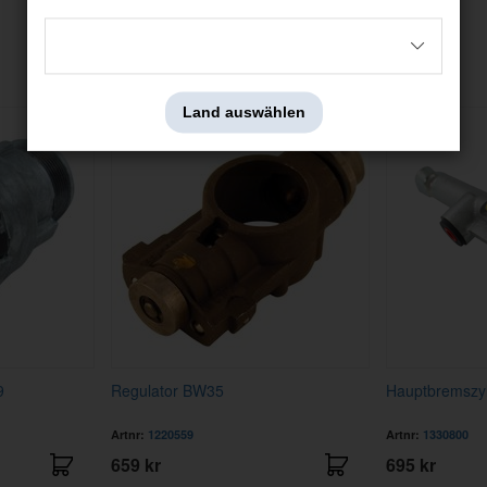
Andere haben auch angesehen
Land auswählen
9
Regulator BW35
Hauptbremszyl
Artnr:
1220559
Artnr:
1330800
659 kr
695 kr