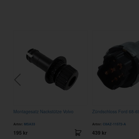
logo
Montagesatz Nackstütze Volvo
Zündschloss Ford 68-6
Artnr:
MSA33
Artnr:
C8AZ-11572-A
195 kr
439 kr