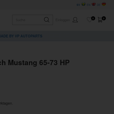
SV
EN
DE
0
0
Einloggen
ADE BY VP AUTOPARTS
rch Mustang 65-73 HP
rktagen.