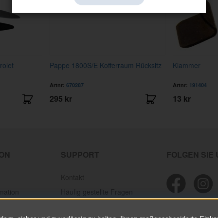
rolet
Pappe 1800S/E Kofferraum Rücksitz
Klammer
Artnr:
670287
Artnr:
191404
295 kr
13 kr
ION
SUPPORT
FOLGEN SIE
Kontakt
mation
Häufig gestellte Fragen
ion
Personal