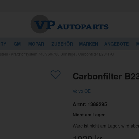
URY
GM
MOPAR
ZUBEHÖR
MARKEN
ANGEBOTE
M
ystem
/
Kraftstoffsystem 740/760/780 Sonstige
/
Carbonfilter B234F/G
Carbonfilter B2
Volvo OE
Artnr:
1389295
Nicht am Lager
Ware ist nicht am Lager, wird ab
1029
kr