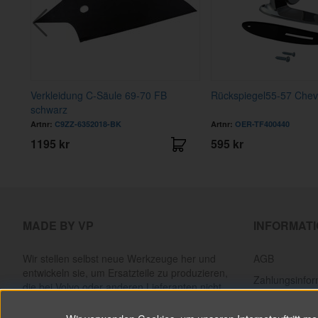
Verkleidung C-Säule 69-70 FB
Rückspiegel55-57 Chev
schwarz
Artnr:
C9ZZ-6352018-BK
Artnr:
OER-TF400440
1195 kr
595 kr
MADE BY VP
INFORMAT
Wir stellen selbst neue Werkzeuge her und
AGB
entwickeln sie, um Ersatzteile zu produzieren,
Zahlungsinfor
die bei Volvo oder anderen Lieferanten nicht
mehr erhältlich sind. Alles, um klassische Volvos
Lieferinformat
am Laufen zu halten.