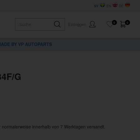
SV
EN
DE
0
0
Einloggen
ADE BY VP AUTOPARTS
34F/G
er normalerweise innerhalb von 7 Werktagen versandt.