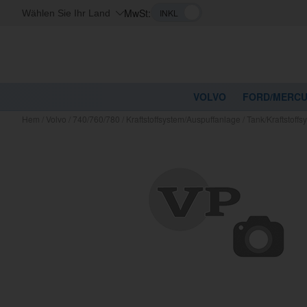
MwSt:
Wählen Sie Ihr Land
VOLVO
FORD/MERC
Hem
/
Volvo
/
740/760/780
/
Kraftstoffsystem/Auspuffanlage
/
Tank/Kraftstoffs