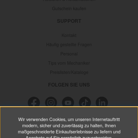
Gutschein kaufen
SUPPORT
Kontakt
Häufig gestellte Fragen
Personal
Tips vom Mechaniker
Preislisten/Kataloge
FOLGEN SIE UNS
Wir verwenden Cookies, um unseren Internetauftritt
NEWSLETTER
modern, sicher und zuverlässig zu halten, Ihnen
maßgeschneiderte Einkaufserlebnisse zu liefern und
Verpassen Sie keine
Sonderaktionen, wichtigen Informationen und
Angebote auf Sie persönlich zuzuschneiden.