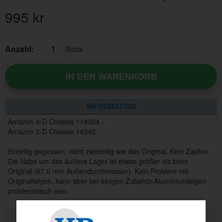
995
kr
Anzahl:
Stück
IN DEN WARENKORB
INFORMATION
Amazon 4-D Chassis 118304 -
Amazon 2-D Chassis 14342 -
Einteilig gegossen, nicht zweiteilig wie das Original. Kein Zapfen.
Die Nabe um das äußere Lager ist etwas größer als beim
Original (67,0 mm Außendurchmesser). Kein Problem mit
Originalfelgen, kann aber bei einigen Zubehör-Aluminiumfelgen
problematisch sein.
VERWANDTE PRODUKTE