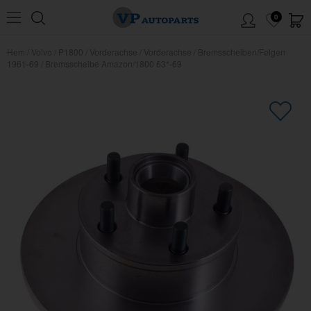
0
Hem
/
Volvo
/
P1800
/
Vorderachse
/
Vorderachse
/
Bremsscheiben/Felgen
1961-69
/
Bremsscheibe Amazon/1800 63*-69