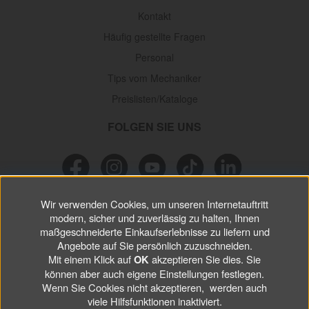
Kontakt
Häufig gestellte Fragen
Personal
Tips vom Mechaniker
Preislisten/Kataloge
FOLGEN SIE UNS
Wir verwenden Cookies, um unseren Internetauftritt
NEWSLETTER
modern, sicher und zuverlässig zu halten, Ihnen
maßgeschneiderte Einkaufserlebnisse zu liefern und
Verpassen Sie keine
Sonderaktionen, wichtigen Informationen und
Angebote auf Sie persönlich zuzuschneiden.
nützlichen Tips.
Mit einem Klick auf
akzeptieren Sie dies. Sie
OK
können aber auch eigene Einstellungen festlegen.
Wenn Sie Cookies nicht akzeptieren, werden auch
ABONNIEREN
viele Hilfsfunktionen inaktiviert.