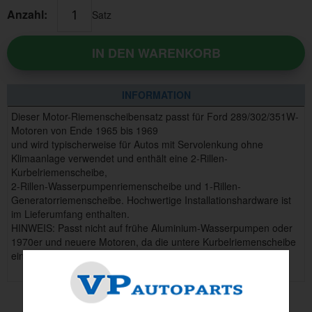
Anzahl:
Satz
IN DEN WARENKORB
INFORMATION
Dieser Motor-Riemenscheibensatz passt für Ford 289/302/351W-
Motoren von Ende 1965 bis 1969
und wird typischerweise für Autos mit Servolenkung ohne
Klimaanlage verwendet und enthält eine 2-Rillen-
Kurbelriemenscheibe,
2-Rillen-Wasserpumpenriemenscheibe und 1-Rillen-
Generatorriemenscheibe. Hochwertige Installationshardware ist
im Lieferumfang enthalten.
HINWEIS: Passt nicht auf frühe Aluminium-Wasserpumpen oder
1970er und neuere Motoren, da die untere Kurbelriemenscheibe
ein 3-Schrauben-Design hat.