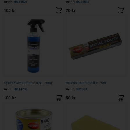
Artnr:
HG14501
Artnr:
HG14541
105 kr
70 kr
Spray Wax Ceramic 0,5L Pump
Autosol Metallpolitur 75ml
Artnr:
HG14730
Artnr:
SK1003
100 kr
50 kr