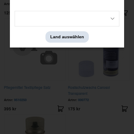
Artnr:
HG14710
Artnr:
000761
125 kr
29 kr
Land auswählen
Pflegemittel Textilpflege Satz
Rostschutzwachs Carosol
Transparent
Artnr:
9510250
Artnr:
000772
395 kr
175 kr