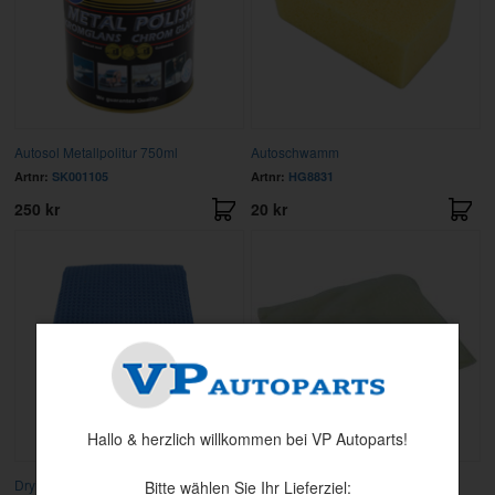
Autosol Metallpolitur 750ml
Autoschwamm
Artnr:
SK001105
Artnr:
HG8831
250 kr
20 kr
Hallo & herzlich willkommen bei VP Autoparts!
Drying Towel
Staubbindetuch
Bitte wählen Sie Ihr Lieferziel: