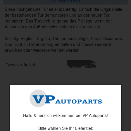
Diese nachgebaute Tür ist einbaufertig. Einfach die Originalteile
der bestehenden Tür demontieren und an der neuen Tür
montieren. Das Türblech ist genau das Richtige, wenn der
Austausch des Außenblechs einfach nicht ausreicht.
Wichtig: Regler, Türgriffe, Türinnenbeschläge, Türschlösser usw.
sind nicht im Lieferumfang enthalten und müssen separat
erworben oder wiederverwendet werden.
Oversize-Artikel:
Andere haben auch angesehen
Hallo & herzlich willkommen bei VP Autoparts!
Bitte wählen Sie Ihr Lieferziel: