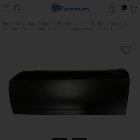
0
Hem
/
GM
/
Camaro/Firebird 67-81
/
Karosserie
/
Türen, Türkomponenten,
Scheiben
/
Türen Camaro 1970-81
/
Door shell Camaro 70-81 LH