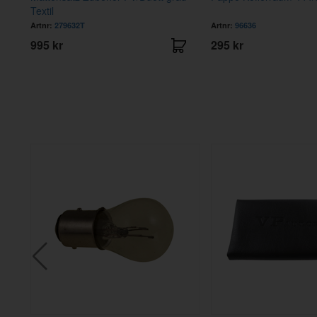
Textil
Artnr:
279632T
Artnr:
96636
995 kr
295 kr