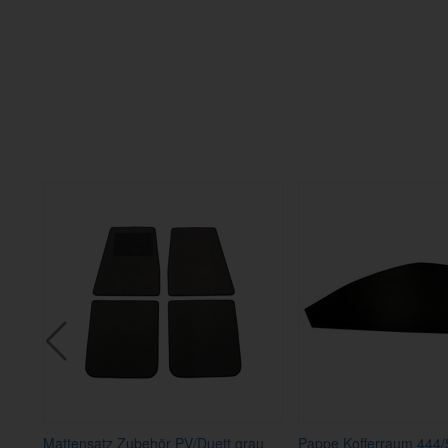
Mattensatz Zubehör PV/Duett grau
Pappe Kofferraum 444/5