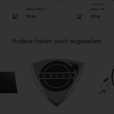
englisch
Artnr:
659073-1
Artnr:
124
95 kr
55 kr
Andere haben auch angesehen