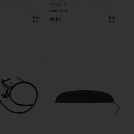
PV/Duett
Texti
Artnr:
MS25
Artnr
40 kr
995