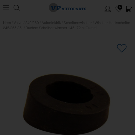
0
Hem
/
Volvo
/
240/260
/
Autoelektrik
/
Scheibenwischer
/
Wischer Heckscheibe
245/265 85-
/
Buchse Scheibenwischer 145 -72 hi Gummi