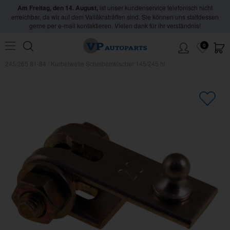
Am Freitag, den 14. August,
ist unser kundenservice telefonisch nicht
erreichbar, da wir auf dem Vallåkraträffen sind. Sie können uns stattdessen
gerne per e-mail kontaktieren. Vielen dank für ihr verständnis!
0
Hem
/
Volvo
/
240/260
/
Autoelektrik
/
Scheibenwischer
/
Wischer Heckscheibe
245/265 81-84
/
Kurbelwelle Scheibenwischer 145/245 hi