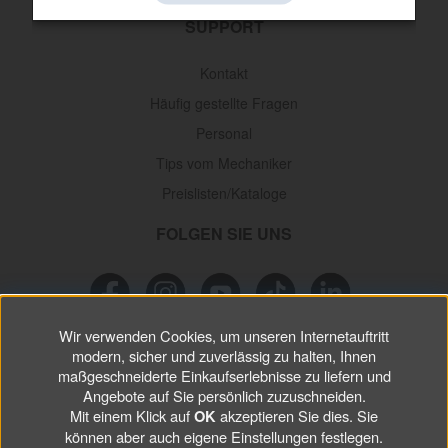
SUPPORT
Kontakt
Häufig gestellte Fragen
Personal
Tips vom Mechaniker
Preislisten/Kataloge
FOLGEN SIE UNS
Wir verwenden Cookies, um unseren Internetauftritt
NEWSLETTER
modern, sicher und zuverlässig zu halten, Ihnen
maßgeschneiderte Einkaufserlebnisse zu liefern und
Verpassen Sie keine
Angebote auf Sie persönlich zuzuschneiden.
Sonderaktionen, wichtigen Informationen und
Mit einem Klick auf
akzeptieren Sie dies. Sie
nützlichen Tips.
OK
können aber auch eigene Einstellungen festlegen.