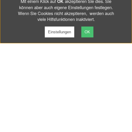
Mit einem Klick auf
akzeptieren Sie dies. Sie
OK
können aber auch eigene Einstellungen festlegen.
Wenn Sie Cookies nicht akzeptieren, werden auch
viele Hilfsfunktionen inaktiviert.
Einstellungen
OK
MADE BY VP
Wir stellen selbst neue Werkzeuge her und entwickeln sie, um
Ersatzteile zu produzieren, die bei Volvo oder anderen
Lieferanten nicht mehr erhältlich sind. Alles, um klassische
Volvos am Laufen zu halten.
Lesen Sie hier mehr über unsere Produktion und
Produktentwicklung.
INFORMATION
AGB