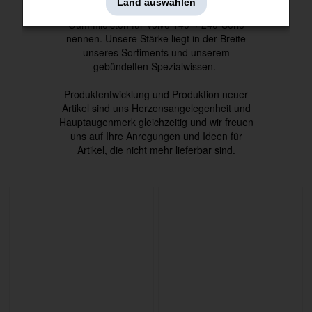
Land auswählen
Ford Mustang oder auch unsere
Gummileisten für Volvo 140- / 240-Serie
nennen. Unsere Stärke liegt in der Breite
unseres Sortiments und unserem
gebündelten Spezialwissen.
Produktentwicklung und Produktion neuer
Artikel sind uns Herzensangelegenheit und
Hauptaugenmerk gleichzeitig und wir freuen
uns auf Ihre Anregungen und Ideen für
Artikel, die nicht mehr lieferbar sind.