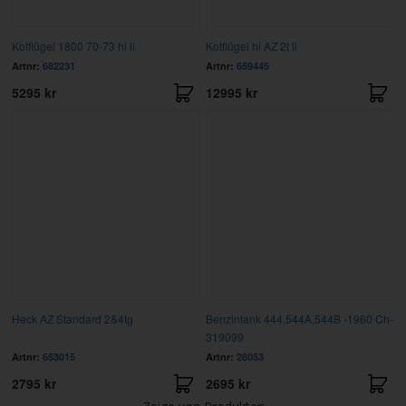
Kotflügel 1800 70-73 hi li
Kotflügel hi AZ 2t li
Artnr:
682231
Artnr:
659445
5295 kr
12995 kr
Heck AZ Standard 2&4tg
Benzintank 444,544A,544B -1960 Ch-
319099
Artnr:
653015
Artnr:
28053
2795 kr
2695 kr