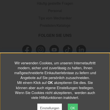
Häufig gestellte Fragen
Personal
Tips vom Mechaniker
Preislisten/Kataloge
FOLGEN SIE UNS
Wir verwenden Cookies, um unseren Internetauftritt
NEWSLETTER
modern, sicher und zuverlässig zu halten, Ihnen
maßgeschneiderte Einkaufserlebnisse zu liefern und
Verpassen Sie keine
Sonderaktionen, wichtigen Informationen und
Angebote auf Sie persönlich zuzuschneiden.
nützlichen Tips.
Mit einem Klick auf
akzeptieren Sie dies. Sie
OK
können aber auch eigene Einstellungen festlegen.
Wenn Sie Cookies nicht akzeptieren, werden auch
ABONNIEREN
viele Hilfsfunktionen inaktiviert.
Einstellungen
OK