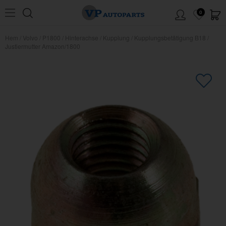
0
Hem
/
Volvo
/
P1800
/
Hinterachse
/
Kupplung
/
Kupplungsbetätigung B18
/
Justiermutter Amazon/1800