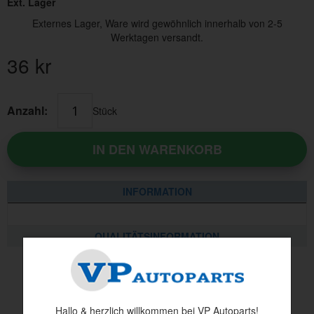
Ext. Lager
Externes Lager, Ware wird gewöhnlich innerhalb von 2-5
Werktagen versandt.
36
kr
Anzahl:
Stück
IN DEN WARENKORB
INFORMATION
QUALITÄTSINFORMATION
Andere haben auch angesehen
Hallo & herzlich willkommen bei VP Autoparts!