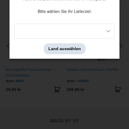
Bitte wählen Sie Ihr Lieferziel:
Land auswählen
Montagesatz Fussumschalter
Adapter, Bremsschlauch 700/900
PV/Duett/Amaz
Artnr:
MS28
Artnr:
1329693
25.60 kr
296.80 kr
MADE BY VP