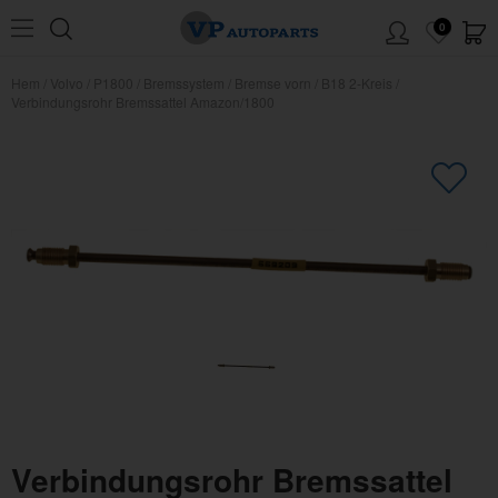
0
Hem
/
Volvo
/
P1800
/
Bremssystem
/
Bremse vorn
/
B18 2-Kreis
/
Verbindungsrohr Bremssattel Amazon/1800
Verbindungsrohr Bremssattel