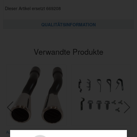
Dieser Artikel ersetzt 669208
QUALITÄTSINFORMATION
Verwandte Produkte
Auspuffanlage Abschlussrohr GT
Clipsatz Brems-/Benzinleitung 64-