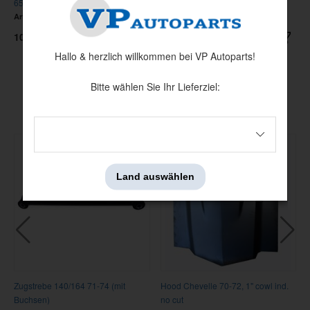
65-66
67
Artnr:
C5ZZ-5255
Artnr:
380374-MK
1036 kr
287.20 kr
Hallo & herzlich willkommen bei VP Autoparts!
Bitte wählen Sie Ihr Lieferziel:
Andere haben auch angesehen
Land auswählen
Zugstrebe 140/164 71-74 (mit
Hood Chevelle 70-72, 1" cowl ind.
Buchsen)
no cut