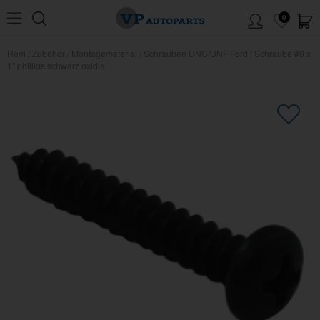
0
Hem
/
Zubehör
/
Montagematerial
/
Schrauben UNC/UNF Ford
/
Schraube #8 x
1" phillips schwarz oxidie