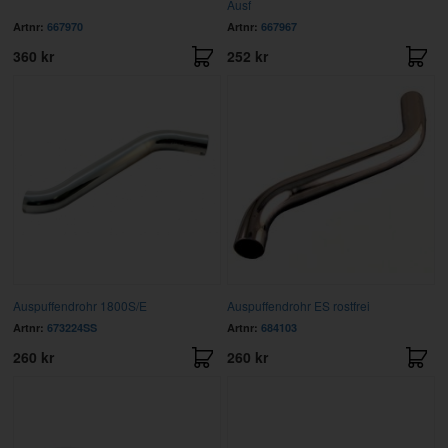
Ausf
Artnr:
667970
Artnr:
667967
360 kr
252 kr
Auspuffendrohr 1800S/E
Auspuffendrohr ES rostfrei
Artnr:
673224SS
Artnr:
684103
260 kr
260 kr