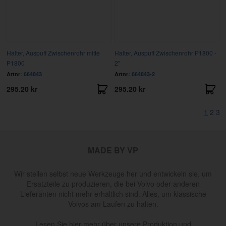
Halter, Auspuff Zwischenrohr mitte
Halter, Auspuff Zwischenrohr P1800 -
P1800
2"
Artnr:
664843
Artnr:
664843-2
295.20 kr
295.20 kr
1
2
3
MADE BY VP
Wir stellen selbst neue Werkzeuge her und entwickeln sie, um
Ersatzteile zu produzieren, die bei Volvo oder anderen
Lieferanten nicht mehr erhältlich sind. Alles, um klassische
Volvos am Laufen zu halten.
Lesen Sie hier mehr über unsere Produktion und