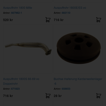
Auspuffrohr 1800 Mitte
Auspuffrohr 1800E/ES vo
Artnr:
667982-1
Artnr:
682110
520 kr
716 kr
Auspuffrohr 1800S 66-69 vo
Buchse Halterung Kardanwellenlager
Doppelrohr
-6
Artnr:
671823
Artnr:
658653
716 kr
28 kr