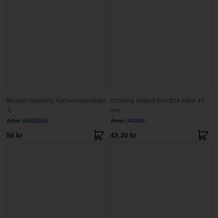
Buchse Halterung Kardanwellenlager
Dichtung Auspuff B16/B18 enkel 45
-6
mm
Artnr:
658653OE
Artnr:
403546
56 kr
43.20 kr