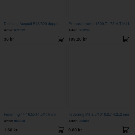
Dichtung Auspuff B18/B20 doppelt
Exhaust bracket 1800 71-73 M/T M41
Artnr:
671822
Artnr:
685239
36 kr
199.20 kr
Federring 1/4" 6,5X11,5X1,6 mm
Federring M8 & 5/16" 8,2x14,2x2 mm
Artnr:
955920
Artnr:
955921
1.60 kr
0.80 kr