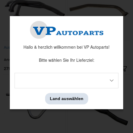
Hallo & herzlich willkommen bei VP Autoparts!
Auspuffkrümmer 4-2-1 1800
Auspuffrohr 1800 -65 vo einfaches
Rohr
Bitte wählen Sie Ihr Lieferziel:
Artnr:
419381-18
Artnr:
667980
2796 kr
335.20 kr
Land auswählen