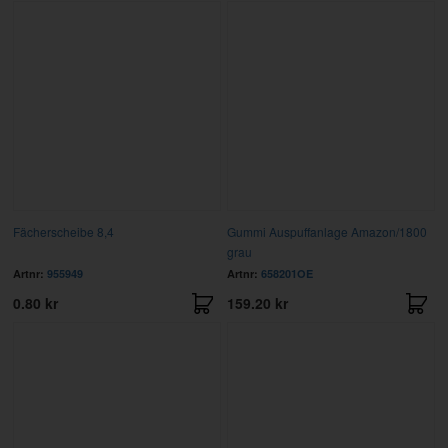
Fächerscheibe 8,4
Gummi Auspuffanlage Amazon/1800
grau
Artnr:
955949
Artnr:
658201OE
0.80 kr
159.20 kr