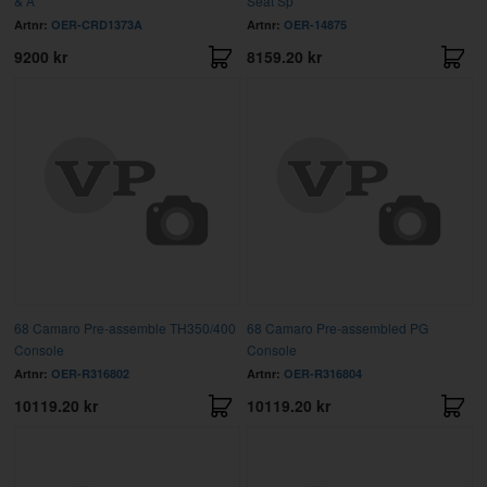
& A
Seat Sp
Artnr:
OER-CRD1373A
Artnr:
OER-14875
9200 kr
8159.20 kr
68 Camaro Pre-assemble TH350/400
68 Camaro Pre-assembled PG
Console
Console
Artnr:
OER-R316802
Artnr:
OER-R316804
10119.20 kr
10119.20 kr