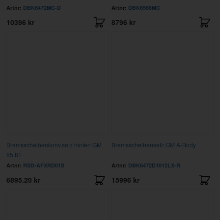
Artnr:
DBK6472MC-D
Artnr:
DBK6568MC
10396 kr
8796 kr
Bremsscheibenkonv.satz hinten GM
Bremsscheibensatz GM A-Body
55,81
Artnr:
RSD-AFXRD01S
Artnr:
DBK6472D1012LX-R
6895.20 kr
15996 kr