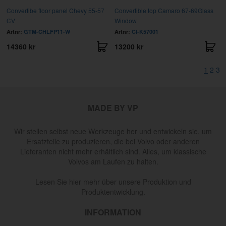
Convertibe floor panel Chevy 55-57
Convertible top Camaro 67-69Glass
CV
Window
Artnr:
GTM-CHLFP11-W
Artnr:
CI-K57001
14360 kr
13200 kr
1
2
3
MADE BY VP
Wir stellen selbst neue Werkzeuge her und entwickeln sie, um
Ersatzteile zu produzieren, die bei Volvo oder anderen
Lieferanten nicht mehr erhältlich sind. Alles, um klassische
Volvos am Laufen zu halten.
Lesen Sie hier mehr über unsere Produktion und
Produktentwicklung.
INFORMATION