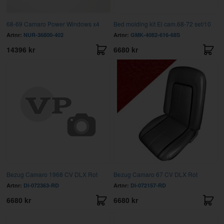
68-69 Camaro Power Windows x4
Bed molding kit El cam.68-72 set/10
Artnr:
NUR-36800-402
Artnr:
GMK-4082-616-68S
14396 kr
6680 kr
Bezug Camaro 1968 CV DLX Rot
Bezug Camaro 67 CV DLX Rot
Artnr:
DI-072363-RD
Artnr:
DI-072157-RD
6680 kr
6680 kr