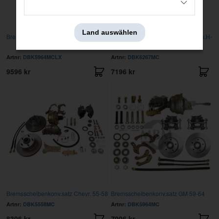
Land auswählen
Bremsscheiben.satz GM 59-64, Hi-Po
Bremsscheibenkonv.satz 62-67X m.H-
zyl
Artnr:
DBK5964MCLX
Artnr:
DBK6267MC
9596 kr
7196 kr
Bremsscheibenkonv.satz Chevr. 55-58
Bremsscheibenkonv.satz GM 59-64
Artnr:
DBK5558MC
Artnr:
DBK5964MC
8396 kr
7996 kr