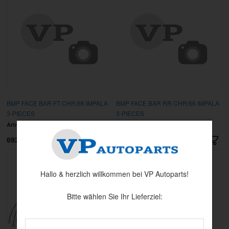
BMP FACE BAR FT CHR;66 IMPALA
BMP FACE BAR RR CHR;66 IMPALA
3-PIECES
3-PIECES
Artnr:
GMK-4044-000-66S
Artnr:
GMK-4044-800-661S
6920 kr
7199.20 kr
Hallo & herzlich willkommen bei VP Autoparts!
Bitte wählen Sie Ihr Lieferziel: