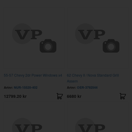
55-57 Chevy 2dr Power Windows x4
62 Chevy II / Nova Standard Grill
Assem
Artnr:
NUR-15520-402
Artnr:
OER-3792544
12799.20 kr
6680 kr