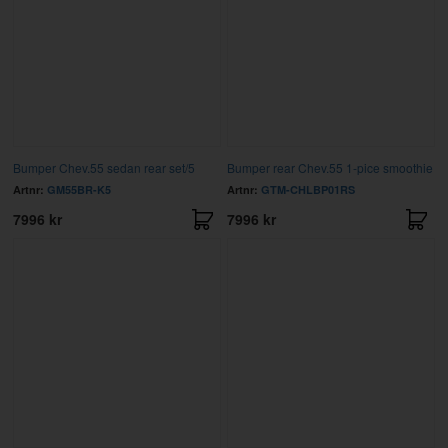
Bumper Chev.55 sedan rear set/5
Bumper rear Chev.55 1-pice smoothie
Artnr:
GM55BR-K5
Artnr:
GTM-CHLBP01RS
7996 kr
7996 kr